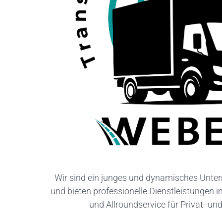
Wir sind ein junges und dynamisches Unter
und bieten professionelle Dienstleistungen 
und Allroundservice für Privat- u